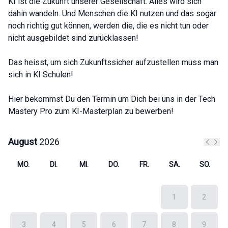
KI ist die Zukunft unserer Gesellschaft. Alles wird sich
dahin wandeln. Und Menschen die KI nutzen und das sogar
noch richtig gut können, werden die, die es nicht tun oder
nicht ausgebildet sind zurücklassen!
Das heisst, um sich Zukunftssicher aufzustellen muss man
sich in KI Schulen!
Hier bekommst Du den Termin um Dich bei uns in der Tech
Mastery Pro zum KI-Masterplan zu bewerben!
August
2026
Vorher
Näch
MO.
DI.
MI.
DO.
FR.
SA.
SO.
1
2
3
4
5
6
7
8
9